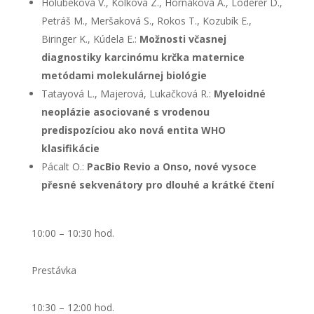
Holubeková V., Kolková Z., Hornáková A., Loderer D.,
Petráš M., Meršaková S., Rokos T., Kozubík E.,
Biringer K., Kúdela E.:
Možnosti včasnej
diagnostiky karcinómu krčka maternice
metódami molekulárnej biológie
Tatayová L., Majerová, Lukačková R.:
Myeloidné
neoplázie asociované s vrodenou
predispozíciou ako nová entita WHO
klasifikácie
Pácalt O.:
PacBio Revio a Onso, nové vysoce
přesné sekvenátory pro dlouhé a krátké čtení
10:00 – 10:30 hod.
Prestávka
10:30 – 12:00 hod.