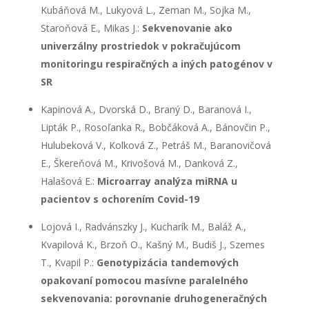
Kubáňová M., Lukyová L., Zeman M., Sojka M.,
Staroňová E., Mikas J.:
Sekvenovanie ako
univerzálny prostriedok v pokračujúcom
monitoringu respiračných a iných patogénov v
SR
Kapinová A., Dvorská D., Braný D., Baranová I.,
Lipták P., Rosoľanka R., Bobčáková A., Bánovčin P.,
Hulubeková V., Kolková Z., Petráš M., Baranovičová
E., Škereňová M., Krivošová M., Danková Z.,
Halašová E.:
Microarray analýza miRNA u
pacientov s ochorením Covid-19
Lojová I., Radvánszky J., Kucharík M., Baláž A.,
Kvapilová K., Brzoň O., Kašný M., Budiš J., Szemes
T., Kvapil P.:
Genotypizácia tandemových
opakovaní pomocou masívne paralelného
sekvenovania: porovnanie druhogeneračných