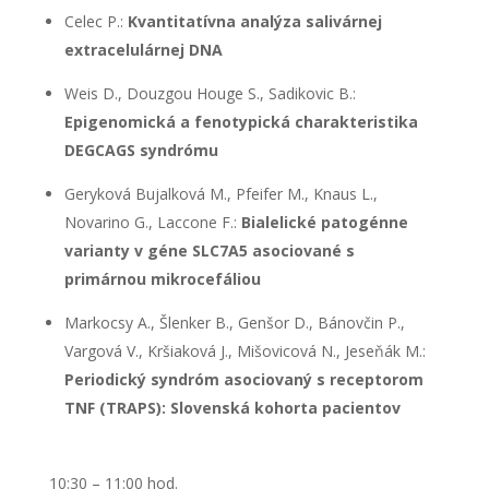
Celec P.:
Kvantitatívna analýza salivárnej
extracelulárnej DNA
Weis D., Douzgou Houge S., Sadikovic B.:
Epigenomická a fenotypická charakteristika
DEGCAGS syndrómu
Geryková Bujalková M., Pfeifer M., Knaus L.,
Novarino G., Laccone F.:
Bialelické patogénne
varianty v géne SLC7A5 asociované s
primárnou mikrocefáliou
Markocsy A., Šlenker B., Genšor D., Bánovčin P.,
Vargová V., Kršiaková J., Mišovicová N., Jeseňák M.:
Periodický syndróm
asociovaný s receptorom
TNF (TRAPS): Slovenská kohorta
pacientov
10:30 – 11:00 hod.