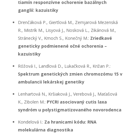
tiamín responzívne ochorenie
bazálnych
ganglií: kazuistiky
Drenčáková P., Giertlová M., Zemjarová Mezenská
R., Mistrík M., Lisyová J., Nosková L., Zikánová M.,
Stránecký V., Kmoch S., Konečný M.:
Zriedkavé
geneticky podmienené očné ochorenia –
kazuistiky
Róžová I., Landlová D., Lukačková R., Križan P.:
Spektrum genetických
zmien chromozómu 15 v
ambulancii lekárskej genetiky
Lenhartová N., Kršiaková J., Verebová J., Maťašová
K., Zibolen M.:
PYCRI asociovaný cutis laxa
syndróm u polystigmatizovaného
novorodenca
Kondelová I.:
Za hranicami kódu: RNA
molekulárna diagnostika