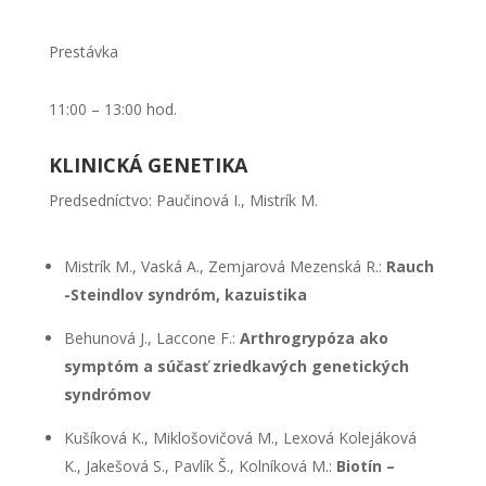
Prestávka
11:00 – 13:00 hod.
KLINICKÁ GENETIKA
Predsedníctvo: Paučinová I., Mistrík M.
Mistrík M., Vaská A., Zemjarová Mezenská R.:
Rauch
-Steindlov
syndróm, kazuistika
Behunová J., Laccone F.:
Arthrogrypóza ako
symptóm a súčasť
zriedkavých genetických
syndrómov
Kušíková K., Miklošovičová M., Lexová Kolejáková
K., Jakešová S., Pavlík Š., Kolníková M.:
Biotín –