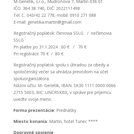
M-Genetik, s.r.o., Mudroňova 7, Martin 036 01
IČO: 364 38 740, DIČ: 2022111498
Tel. č.: 043/42 22 778, mobil: 0910 271 088
E-mail: genetika.martin@gmail.com
Registračný poplatok: členovia SSLG / nečlenovia
SSLG
Pri platbe po 31.1.2024 : 60 € / 70 €
Pri registrácii: 70 € / 80 €
Registračný poplatok spolu s úhradou za obedy a
spoločenský večer sa uhrádza prevodom na účet
spoluorganizátora.
Názov účtu: M- Genetik, IBAN: SK30 1111 0000 0066
2715 5003, BIC: UNCRSKBX, v správe pre príjemcu
uveďte svoje meno.
Forma prezentácie
: Prednášky
Miesto konania
: Martin, hotel Turiec ****
Dopravné spojenie