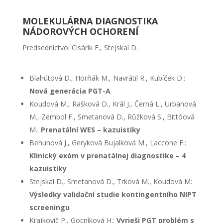
MOLEKULÁRNA DIAGNOSTIKA
NÁDOROVÝCH OCHORENÍ
Predsedníctvo: Cisárik F., Stejskal D.
Blahútová D., Horňák M., Navrátil R., Kubíček D.:
Nová generácia PGT-A
Koudová M., Rašková D., Král J., Černá L., Urbanová
M., Zembol F., Smetanová D., Růžková S., Bittóová
M.:
Prenatální WES – kazuistiky
Behunová J., Geryková Bujalková M., Laccone F.:
Klinický exóm v prenatálnej diagnostike – 4
kazuistiky
Stejskal D., Smetanová D., Trková M., Koudová M:
Výsledky validační studie kontingentního NIPT
screeningu
Krajkovič P., Gocníková H.:
Vyrieši PGT problém s