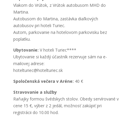
Vlakom do Vrútok, z Vrútok autobusom MHD do
Martina.
Autobusom do Martina, zastávka diaľkových
autobusov pri hoteli Turiec.
Autom, parkovanie na hotelovom parkovisku bez
poplatku.
Ubytovanie:
V hoteli Turiec****
Ubytovanie si každý účastník rezervuje sám na e-
mailovej adrese:
hotelturiec@hotelturiec.sk
Spoločenská večera v Aréne:
40 €
Stravovanie a služby
Raňajky formou švédskych stolov. Obedy servírované v
cene 15 €, výber z 2 jedál, možnosť zakúpiť pri
registrácii do 10.00 hod.