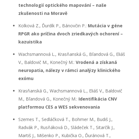
technologií optického mapování – naše
zkušenosti na
Moravě
Kolková Z., Ďurdík P., Bánovčin P.:
Mutácia v géne
RPGR ako príčina dvoch zriedkavých ochorení –
kazuistika
Wachsmannová L., Krasňanská G., Bľandová G., Eliáš
V., Baldovič M., Konečný M.:
Vrodená a získaná
neuropatia, nálezy v rámci analýzy klinického
exómu
Krasňanská G., Wachsmannová L., Eliáš V., Baldovič
M., Bľandová G., Konečný M.:
Identifikácia CNV
platformou CES a WES sekvenovania
Szemes T., Sedláčková T., Bohmer M., Budiš J.,
Radvák P., Rusňáková D., Sládeček T., Sitarčík J.,
Martiš J., Mišenko P., Kubička O., Ďuránová T.,