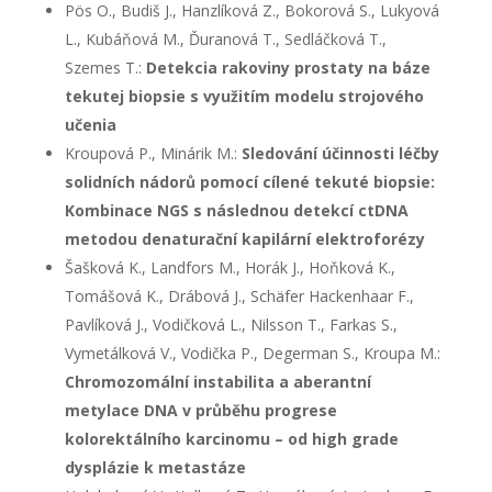
Pös O., Budiš J., Hanzlíková Z., Bokorová S., Lukyová
L., Kubáňová M., Ďuranová T., Sedláčková T.,
Szemes T.:
Detekcia rakoviny
prostaty na báze
tekutej biopsie s využitím modelu strojového
učenia
Kroupová P., Minárik M.:
Sledování účinnosti léčby
solidních nádorů pomocí cílené tekuté biopsie:
Kombinace NGS s následnou
detekcí ctDNA
metodou denaturační kapilární elektroforézy
Šašková K., Landfors M., Horák J., Hoňková K.,
Tomášová K., Drábová J., Schäfer Hackenhaar F.,
Pavlíková J., Vodičková L., Nilsson T., Farkas S.,
Vymetálková V., Vodička P., Degerman S., Kroupa M.:
Chromozomální instabilita a aberantní
metylace DNA v průběhu
progrese
kolorektálního karcinomu – od high grade
dysplázie k metastáze