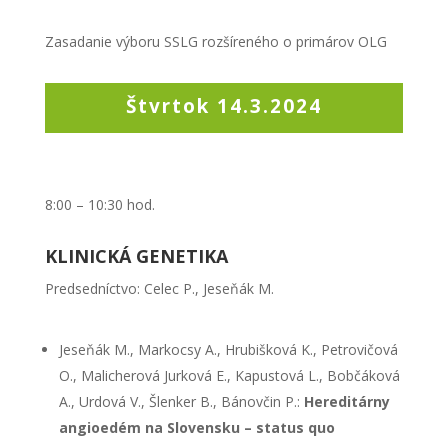
Zasadanie výboru SSLG rozšíreného o primárov OLG
Štvrtok 14.3.2024
8:00 – 10:30 hod.
KLINICKÁ GENETIKA
Predsedníctvo: Celec P., Jeseňák M.
Jeseňák M., Markocsy A., Hrubišková K., Petrovičová
O., Malicherová Jurková E., Kapustová L., Bobčáková
A., Urdová V., Šlenker B., Bánovčin P.:
Hereditárny
angioedém na Slovensku –
status quo