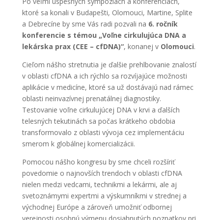
Po veľmi úspešných sympóziách a konferenciách,
ktoré sa konali v Budapešti, Olomouci, Martine, Splite
a Debrecíne by sme Vás radi pozvali na
6. ročník
konferencie s témou „Voľne cirkulujúca DNA a
lekárska prax (CEE – cfDNA)“
, konanej v
Olomouci
.
Cieľom nášho stretnutia je ďalšie prehlbovanie znalostí
v oblasti cfDNA a ich rýchlo sa rozvíjajúce možnosti
aplikácie v medicíne, ktoré sa už dostávajú nad rámec
oblasti neinvazívnej prenatálnej diagnostiky.
Testovanie voľne cirkulujúcej DNA v krvi a ďalších
telesných tekutinách sa počas krátkeho obdobia
transformovalo z oblasti vývoja cez implementáciu
smerom k globálnej komercializácii.
Pomocou nášho kongresu by sme chceli rozšíriť
povedomie o najnovších trendoch v oblasti cfDNA
nielen medzi vedcami, technikmi a lekármi, ale aj
svetoznámymi expertmi a výskumníkmi v strednej a
východnej Európe a zároveň umožniť odbornej
verejnosti osobnú výmenu dosiahnutých poznatkov pri