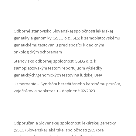
Odborné stanovisko Slovenskej spoločnosti lekárskej
genetiky a genomiky (SSLG o.z., SLS) k samoplatcovskému
genetickému testovaniu predispozícií k dedičným
onkologickým ochoreniam
Stanovisko odbornej spoločnosti SSLG o. z. k
samoplatcovským testom reportujúcim výsledky
genetických/genomických testov na ľudskej DNA
Usmernenie – Syndróm hereditárneho karcinómu prsníka,
vaječníkov a pankreasu – doplnené 02/2023
Odporúčania Slovenskej spoločnosti lekárskej genetiky
(SSLG) Slovenskej lekárskej spoločnosti (SLS) pre