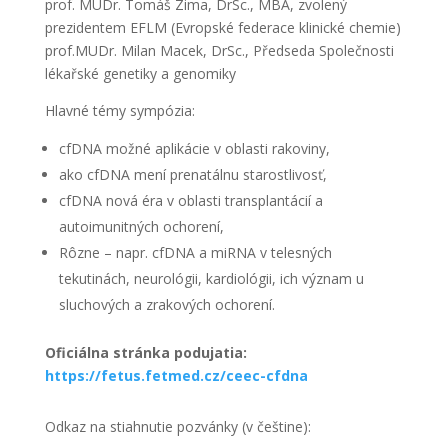
prof. MUDr. Tomáš Zima, DrSc., MBA, zvolený
prezidentem EFLM (Evropské federace klinické chemie)
prof.MUDr. Milan Macek, DrSc., Předseda Společnosti
lékařské genetiky a genomiky
Hlavné témy sympózia:
cfDNA možné aplikácie v oblasti rakoviny,
ako cfDNA mení prenatálnu starostlivosť,
cfDNA nová éra v oblasti transplantácií a
autoimunitných ochorení,
Rôzne – napr. cfDNA a miRNA v telesných
tekutinách, neurológii, kardiológii, ich význam u
sluchových a zrakových ochorení.
Oficiálna stránka podujatia:
https://fetus.f
etmed.cz/ceec-cfdna
Odkaz na stiahnutie pozvánky (v češtine):