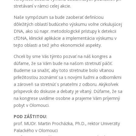
stretávaní v rámci celej akcie.
Naše sympózium sa bude zaoberať definíciou
dôležitých oblastí budúceho výskumu voľne cirkulujúcej
DNA, ako sú napr. metodologické prístupy k detekcii
cfDNA, klinické aplikácie a implementácia výskumu v
tejto oblasti a tiež jeho ekonomické aspekty.
Chceli by sme Vás týmto pozvať na náš kongres a
dúfame, že sa Vám bude na našom stretnutí páčiť.
Budeme sa snažiť, aby toto stretnutie bolo vítanou
príležitosťou zoznámiť sa s novými ľuďmi a odborníkmi
a zároveň sa stretnúť s priateľmi z odboru. Akýkoľvek
príspevok do diskusie a debaty je vítaný. Dúfame, že sa
na kongrese uvidíme osobne a prajeme Vám príjemný
pobyt v Olomouci.
POD ZÁŠTITOU:
prof. MUDr. Martin Procházka, Ph.D., rektor Univerzity
Palackého v Olomouci