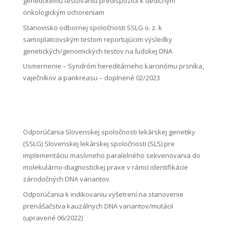
genetickému testovaniu predispozícií k dedičným
onkologickým ochoreniam
Stanovisko odbornej spoločnosti SSLG o. z. k
samoplatcovským testom reportujúcim výsledky
genetických/genomických testov na ľudskej DNA
Usmernenie – Syndróm hereditárneho karcinómu prsníka,
vaječníkov a pankreasu – doplnené 02/2023
Odporúčania Slovenskej spoločnosti lekárskej genetiky
(SSLG) Slovenskej lekárskej spoločnosti (SLS) pre
implementáciu masívneho paralelného sekvenovania do
molekulárno-diagnostickej praxe v rámci identifikácie
zárodočných DNA variantov
Odporúčania k indikovaniu vyšetrení na stanovenie
prenášačstva kauzálnych DNA variantov/mutácií
(upravené 06/2022)