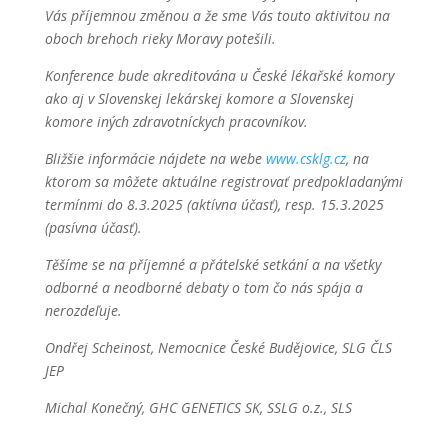
Vás příjemnou změnou a že sme Vás touto aktivitou na
oboch brehoch rieky Moravy potešili.
Konference bude akreditována u České lékařské komory
ako aj v Slovenskej lekárskej komore a Slovenskej
komore iných zdravotníckych pracovníkov.
Bližšie informácie nájdete na webe
www.csklg.cz
, na
ktorom sa môžete aktuálne registrovať predpokladanými
termínmi do 8.3.2025 (aktívna účasť), resp. 15.3.2025
(pasívna účasť).
Těšíme se na příjemné a přátelské setkání a na všetky
odborné a neodborné debaty o tom čo nás spája a
nerozdeľuje.
Ondřej Scheinost, Nemocnice České Budějovice, SLG ČLS
JEP
Michal Konečný, GHC GENETICS SK, SSLG o.z., SLS