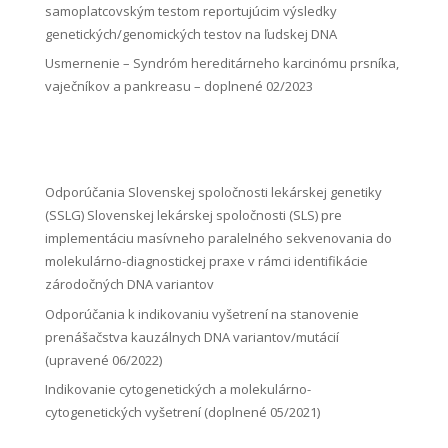
samoplatcovským testom reportujúcim výsledky
genetických/genomických testov na ľudskej DNA
Usmernenie – Syndróm hereditárneho karcinómu prsníka,
vaječníkov a pankreasu – doplnené 02/2023
Odporúčania Slovenskej spoločnosti lekárskej genetiky
(SSLG) Slovenskej lekárskej spoločnosti (SLS) pre
implementáciu masívneho paralelného sekvenovania do
molekulárno-diagnostickej praxe v rámci identifikácie
zárodočných DNA variantov
Odporúčania k indikovaniu vyšetrení na stanovenie
prenášačstva kauzálnych DNA variantov/mutácií
(upravené 06/2022)
Indikovanie cytogenetických a molekulárno-
cytogenetických vyšetrení (doplnené 05/2021)