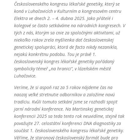
Československého kongresu lékařské genetiky, který se
koná v Luhačovicích v Kulturním a kongresovém centru
Elektra ve dnech 2. – 4. dubna 2025. Jako přátelé i
kolegové se často setkáváme na národních kongresech. V
tých z nás, ktorým sa cnie za spoločnými aktivitami, už
niekoľko rokov zrela myšlienka dať československej
genetickej spolupráci, ktorá de facto nikdy nezanikla,
nejakú konkrétnu podobu. Tou je právě 1.
československý kongres lékařské genetiky pořádaný
symbolicky témeř „na hranici“, v lázeňském městě
Luhačovice.
Veríme, že si aspoň raz za 5 rokov nájdeme čas na
naozaj veľké stretnutie odborníkov a založíme novú
tradíciu. Kvůli tomuto setkání jsme se rozhodli spojit
jarní národní konference. Na Martinskej genetickej
konferencii 2025 sa teda tento rok neuvidíme, stejně tak
považujte 27. celostátní konferenci DNA diagnostiky za
součást 1. československého kongresu lékařské genetiky.
Věříme, že staronový československý formát bude pro