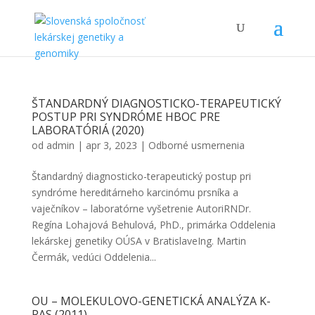
ŠTANDARDNÝ DIAGNOSTICKO-TERAPEUTICKÝ
POSTUP PRI SYNDRÓME HBOC PRE
LABORATÓRIÁ (2020)
od
admin
|
apr 3, 2023
|
Odborné usmernenia
Štandardný diagnosticko-terapeutický postup pri
syndróme hereditárneho karcinómu prsníka a
vaječníkov – laboratórne vyšetrenie AutoriRNDr.
Regína Lohajová Behulová, PhD., primárka Oddelenia
lekárskej genetiky OÚSA v BratislaveIng. Martin
Čermák, vedúci Oddelenia...
OU – MOLEKULOVO-GENETICKÁ ANALÝZA K-
RAS (2011)