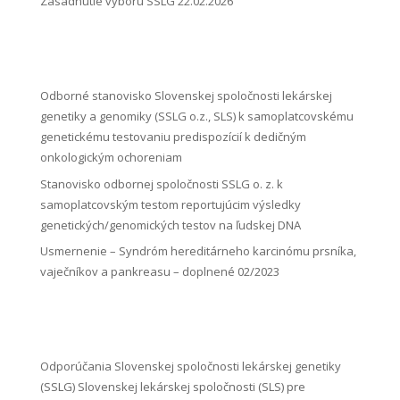
Zasadnutie výboru SSLG 22.02.2026
Odborné stanovisko Slovenskej spoločnosti lekárskej
genetiky a genomiky (SSLG o.z., SLS) k samoplatcovskému
genetickému testovaniu predispozícií k dedičným
onkologickým ochoreniam
Stanovisko odbornej spoločnosti SSLG o. z. k
samoplatcovským testom reportujúcim výsledky
genetických/genomických testov na ľudskej DNA
Usmernenie – Syndróm hereditárneho karcinómu prsníka,
vaječníkov a pankreasu – doplnené 02/2023
Odporúčania Slovenskej spoločnosti lekárskej genetiky
(SSLG) Slovenskej lekárskej spoločnosti (SLS) pre